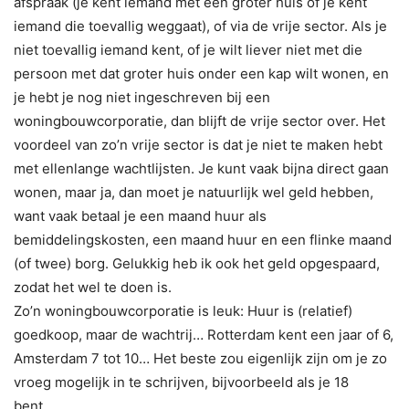
afspraak (je kent iemand met een groter huis of je kent
iemand die toevallig weggaat), of via de vrije sector. Als je
niet toevallig iemand kent, of je wilt liever niet met die
persoon met dat groter huis onder een kap wilt wonen, en
je hebt je nog niet ingeschreven bij een
woningbouwcorporatie, dan blijft de vrije sector over. Het
voordeel van zo’n vrije sector is dat je niet te maken hebt
met ellenlange wachtlijsten. Je kunt vaak bijna direct gaan
wonen, maar ja, dan moet je natuurlijk wel geld hebben,
want vaak betaal je een maand huur als
bemiddelingskosten, een maand huur en een flinke maand
(of twee) borg. Gelukkig heb ik ook het geld opgespaard,
zodat het wel te doen is.
Zo’n woningbouwcorporatie is leuk: Huur is (relatief)
goedkoop, maar de wachtrij… Rotterdam kent een jaar of 6,
Amsterdam 7 tot 10… Het beste zou eigenlijk zijn om je zo
vroeg mogelijk in te schrijven, bijvoorbeeld als je 18
bent….