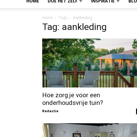
HOME
DOE HET ZELF
INSPIRATIE
BL
Home
Tags
Aankleding
Tag: aankleding
Hoe zorg je voor een
onderhoudsvrije tuin?
Redactie