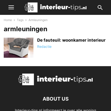
Home
Tags
Armleuningen
armleuningen
De fauteuil: woonkamer interieur
Redactie
ABOUT US
Interieur-tips.nl informeert je over alle woning