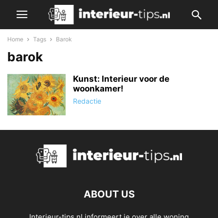
Home
Tags
Barok
barok
Kunst: Interieur voor de
woonkamer!
Redactie
ABOUT US
Interieur-tips.nl informeert je over alle woning