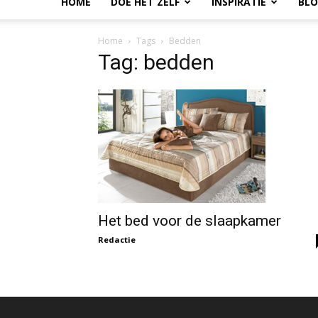
HOME
DOE HET ZELF
INSPIRATIE
BL
Home
Tags
Bedden
Tag: bedden
Het bed voor de slaapkamer
Redactie