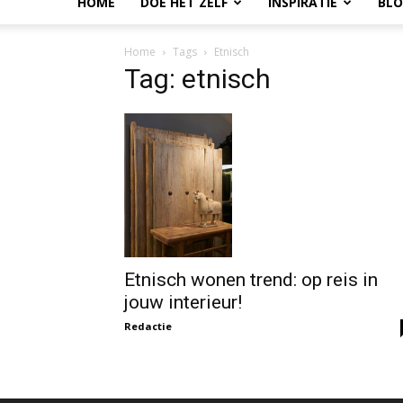
HOME
DOE HET ZELF
INSPIRATIE
BL
Home
Tags
Etnisch
Tag: etnisch
Etnisch wonen trend: op reis in
jouw interieur!
Redactie