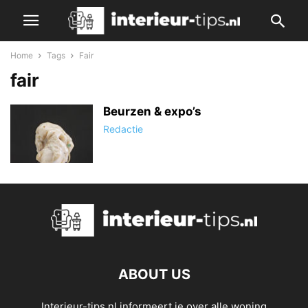
Home
Tags
Fair
fair
Beurzen & expo’s
Redactie
ABOUT US
Interieur-tips.nl informeert je over alle woning