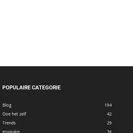
POPULAIRE CATEGORIE
Blog
194
Doe het zelf
42
Trends
29
Inspiratie
26