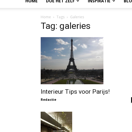
HOME
DOE HET ZELF
INSPIRATIE
BL
Home
Tags
Galeries
Tag: galeries
Interieur Tips voor Parijs!
Redactie