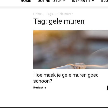
HOME
DOE HET ZELF
INSPIRATIE
BL
Home
Tags
Gele muren
Tag: gele muren
Hoe maak je gele muren goed
schoon?
Redactie