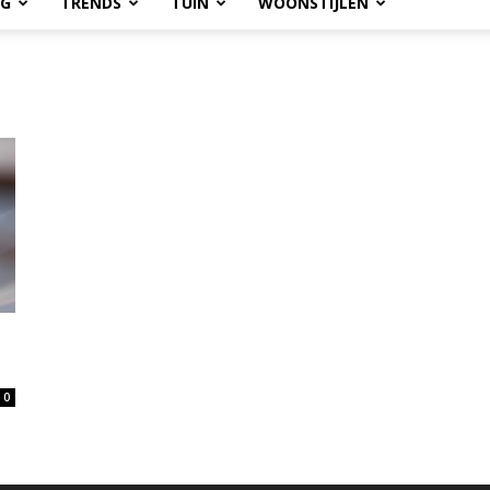
OG
TRENDS
TUIN
WOONSTIJLEN
0