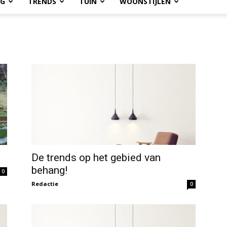
OG
TRENDS
TUIN
WOONSTIJLEN
De trends op het gebied van
behang!
0
Redactie
0