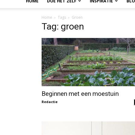
HOME
DOE HET ZELF
INSPIRATIE
BL
Home
Tags
Groen
Tag: groen
Beginnen met een moestuin
Redactie