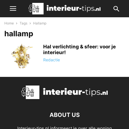
Home
Tags
Hallamp
hallamp
Hal verlichting & sfeer: voor je
interieur!
Redactie
ABOUT US
Interieur-tips.nl informeert je over alle woning