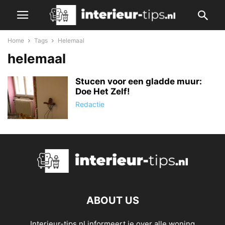
Home
Tags
Helemaal
helemaal
Stucen voor een gladde muur:
Doe Het Zelf!
Redactie
ABOUT US
Interieur-tips.nl informeert je over alle woning