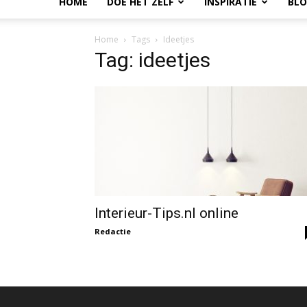
HOME
DOE HET ZELF
INSPIRATIE
BL
Home
Tags
Ideetjes
Tag: ideetjes
Interieur-Tips.nl online
Redactie