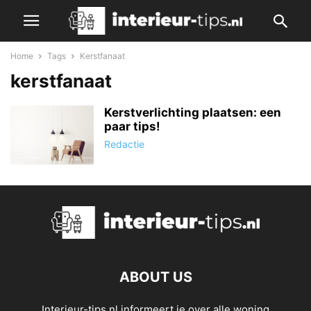
Home
Tags
Kerstfanaat
kerstfanaat
Kerstverlichting plaatsen: een
paar tips!
Redactie
ABOUT US
Interieur-tips.nl informeert je over alle woning