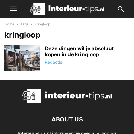
Home
Tags
Kringloop
kringloop
Deze dingen wil je absoluut
kopen in de kringloop
Redactie
ABOUT US
Interieur-tips.nl informeert je over alle woning