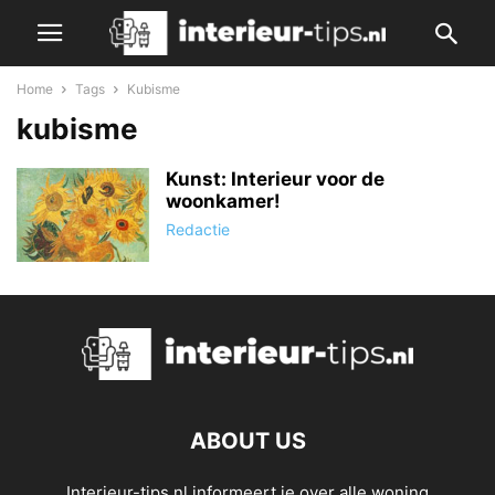
Home
Tags
Kubisme
kubisme
Kunst: Interieur voor de
woonkamer!
Redactie
ABOUT US
Interieur-tips.nl informeert je over alle woning