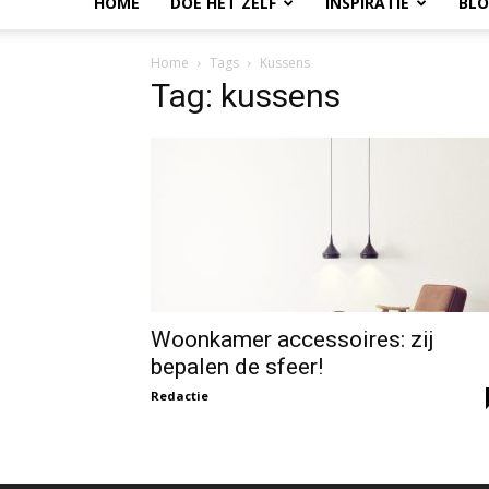
HOME
DOE HET ZELF
INSPIRATIE
BL
Home
Tags
Kussens
Tag: kussens
Woonkamer accessoires: zij
bepalen de sfeer!
Redactie