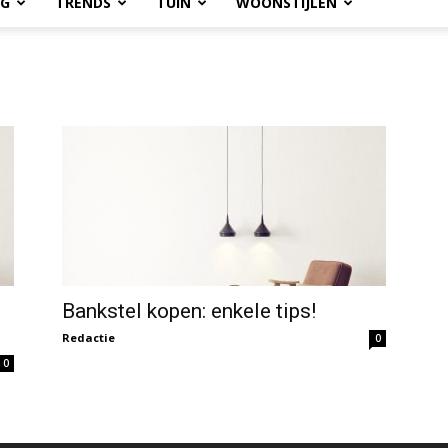
OG
TRENDS
TUIN
WOONSTIJLEN
Bankstel kopen: enkele tips!
Redactie
0
0