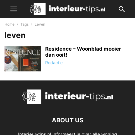
Home
Tags
Leven
leven
Residence – Woonblad mooier
dan ooit!
Redactie
ABOUT US
Interieur-tips.nl informeert je over alle woning