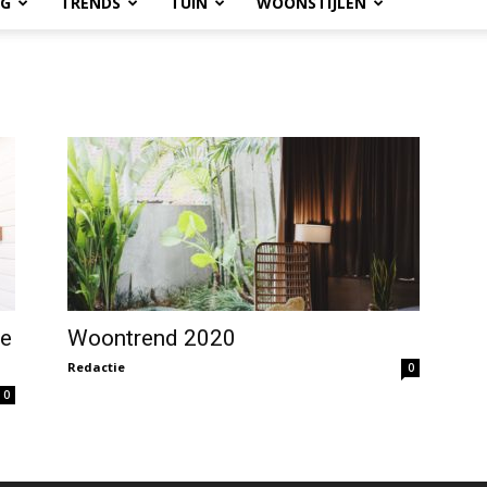
OG
TRENDS
TUIN
WOONSTIJLEN
je
Woontrend 2020
Redactie
0
0