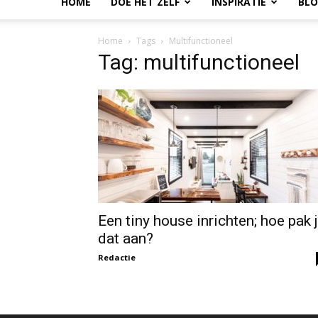
HOME
DOE HET ZELF
INSPIRATIE
BL
Home
Tags
Multifunctioneel
Tag: multifunctioneel
Een tiny house inrichten; hoe pak 
dat aan?
Redactie