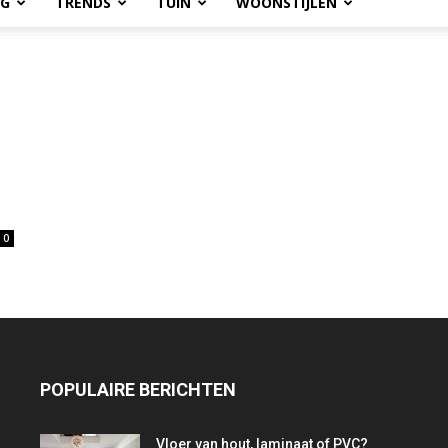
OG
TRENDS
TUIN
WOONSTIJLEN
0
POPULAIRE BERICHTEN
Vloer van hout, laminaat of PVC?