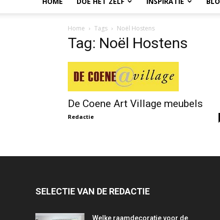
HOME
DOE HET ZELF
INSPIRATIE
BL
Home
Tags
Noël Hostens
Tag: Noël Hostens
De Coene Art Village meubels
Redactie
SELECTIE VAN DE REDACTIE
Welke raamdecoratie voor de