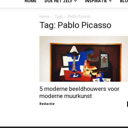
HOME
DOE HET ZELF
INSPIRATIE
BL
Home
Tags
Pablo Picasso
Tag: Pablo Picasso
5 moderne beeldhouwers voor
moderne muurkunst
Redactie