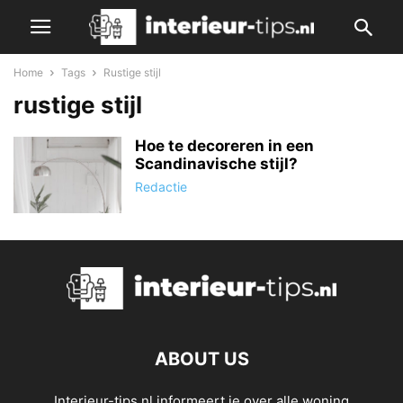
Home
Tags
Rustige stijl
rustige stijl
Hoe te decoreren in een
Scandinavische stijl?
Redactie
ABOUT US
Interieur-tips.nl informeert je over alle woning