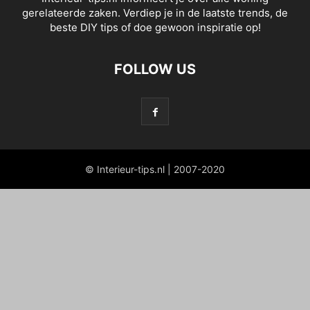
gerelateerde zaken. Verdiep je in de laatste trends, de
beste DIY tips of doe gewoon inspiratie op!
FOLLOW US
© Interieur-tips.nl | 2007-2020