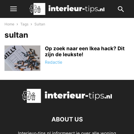
Home
Tags
Sultan
sultan
Op zoek naar een Ikea hack? Dit
zijn de leukste!
Redactie
ABOUT US
Interieur-tips.nl informeert je over alle woning