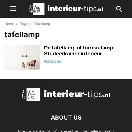
Home
Tags
Tafellamp
tafellamp
De tafellamp of bureaulamp:
Studeerkamer interieur!
Redactie
ABOUT US
Interieur-tips.nl informeert je over alle woning