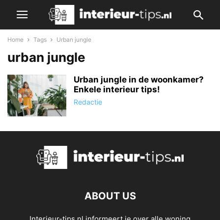
Home
Tags
Urban jungle
urban jungle
Urban jungle in de woonkamer?
Enkele interieur tips!
Redactie
ABOUT US
Interieur-tips.nl informeert je over alle woning