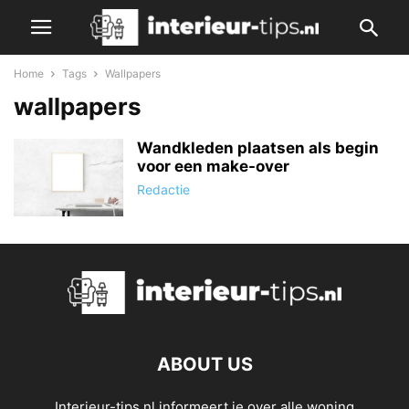
Home
Tags
Wallpapers
wallpapers
Wandkleden plaatsen als begin
voor een make-over
Redactie
ABOUT US
Interieur-tips.nl informeert je over alle woning