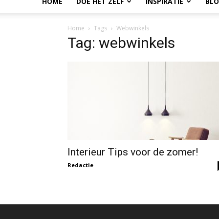
HOME
DOE HET ZELF
INSPIRATIE
BL
Home
Tags
Webwinkels
Tag: webwinkels
Interieur Tips voor de zomer!
Redactie