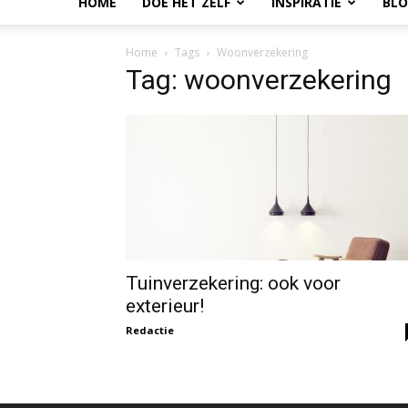
HOME
DOE HET ZELF
INSPIRATIE
BL
Home
Tags
Woonverzekering
Tag: woonverzekering
Tuinverzekering: ook voor
exterieur!
Redactie