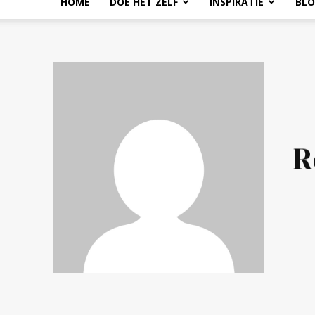
HOME
DOE HET ZELF
INSPIRATIE
BL
R