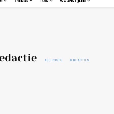
OG
TRENDS
TUIN
WOONSTIJLEN
edactie
430 POSTS
0 REACTIES