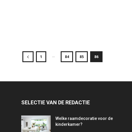
...
1
84
85
86
SELECTIE VAN DE REDACTIE
Welke raamdecoratie voor de
kinderkamer?