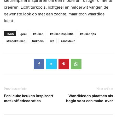
kleurenpalet inspireren om een ​​mooie en rustige ruimte te
creëren. Licht turkoois, lichtgeel en helderwit vangen de
gewenste look op met een zachte, maar toch waardige
lucht.
TAGS
geel
keuken
keukeninspiratie
keukentips
strandkeuken
turkoois
wit
zandkleur
Previous article
Next article
Een leuke keuken inspireert
Wandkleden plaatsen als
met koffiedecoraties
begin voor een make-over