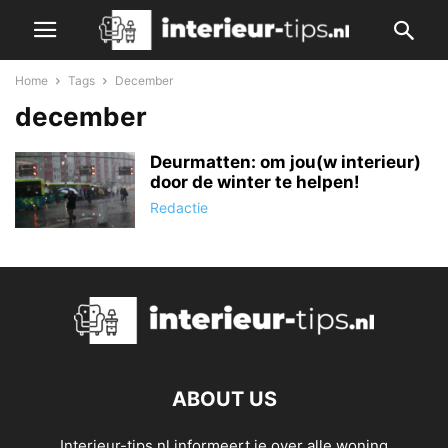
Home
Tags
December
december
Deurmatten: om jou(w interieur)
door de winter te helpen!
Redactie
ABOUT US
Interieur-tips.nl informeert je over alle woning