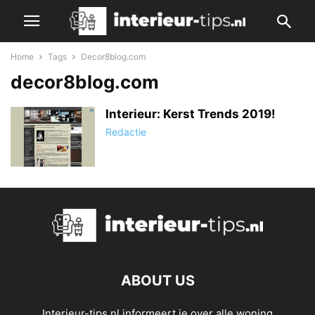
Home
Tags
Decor8blog.com
decor8blog.com
Interieur: Kerst Trends 2019!
Redactie
ABOUT US
Interieur-tips.nl informeert je over alle woning