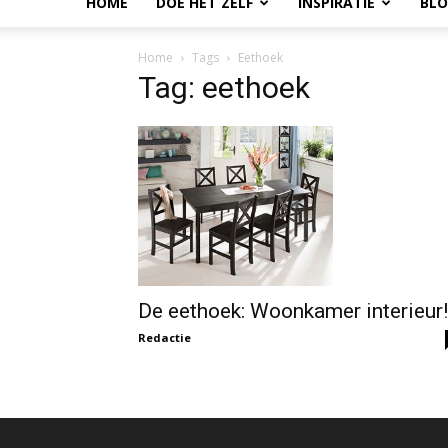
HOME
DOE HET ZELF
INSPIRATIE
BL
Home
Tags
Eethoek
Tag: eethoek
De eethoek: Woonkamer interieur!
Redactie