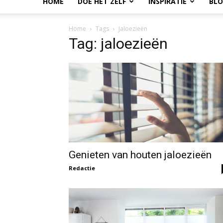
HOME
DOE HET ZELF
INSPIRATIE
BL
Home
Tags
Jaloezieën
Tag: jaloezieën
Genieten van houten jaloezieën
Redactie