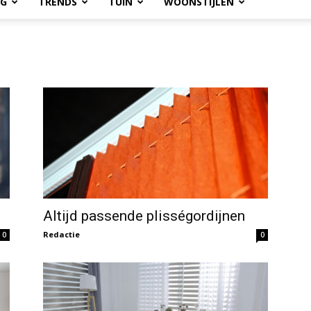
OG
TRENDS
TUIN
WOONSTIJLEN
Altijd passende plisségordijnen
Redactie
0
0