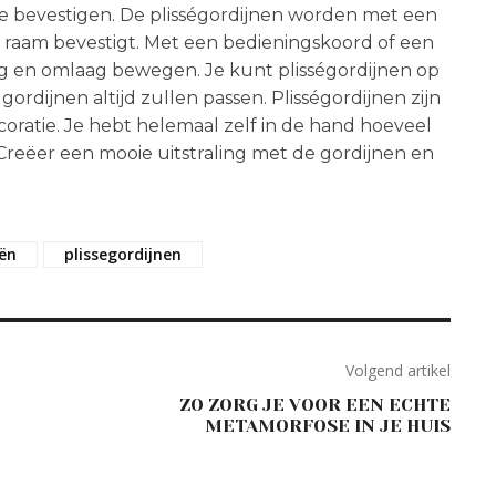
e bevestigen. De plisségordijnen worden met een
 raam bevestigt. Met een bedieningskoord of een
 en omlaag bewegen. Je kunt plisségordijnen op
rdijnen altijd zullen passen. Plisségordijnen zijn
coratie. Je hebt helemaal zelf in de hand hoeveel
. Creëer een mooie uitstraling met de gordijnen en
eën
plissegordijnen
Volgend artikel
ZO ZORG JE VOOR EEN ECHTE
METAMORFOSE IN JE HUIS