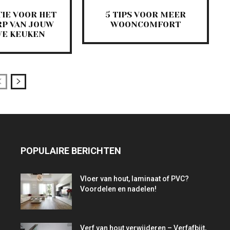
TIE VOOR HET
5 TIPS VOOR MEER
P VAN JOUW
WOONCOMFORT
WE KEUKEN
POPULAIRE BERICHTEN
Vloer van hout, laminaat of PVC?
Voordelen en nadelen!
Verf van hout verwijderen – Verfafbijt,