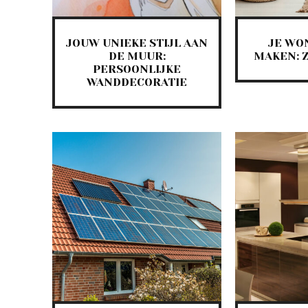
JOUW UNIEKE STIJL AAN
JE WO
DE MUUR:
MAKEN: Z
PERSOONLIJKE
WANDDECORATIE