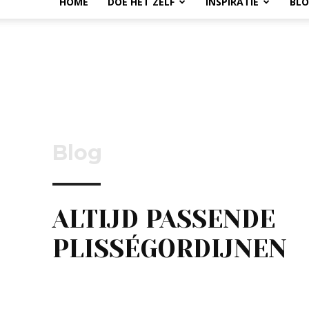
HOME
DOE HET ZELF
INSPIRATIE
BL
Blog
ALTIJD PASSENDE
PLISSÉGORDIJNEN