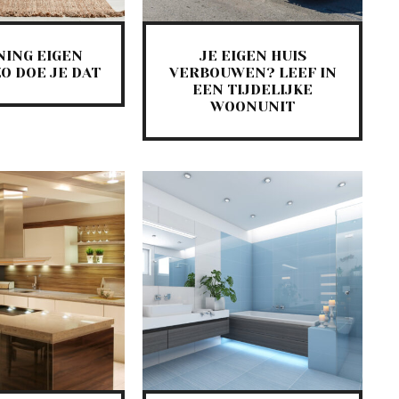
NING EIGEN
JE EIGEN HUIS
O DOE JE DAT
VERBOUWEN? LEEF IN
EEN TIJDELIJKE
WOONUNIT