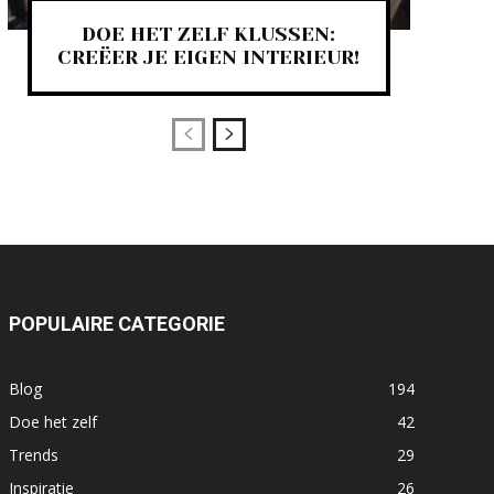
DOE HET ZELF KLUSSEN:
CREËER JE EIGEN INTERIEUR!
POPULAIRE CATEGORIE
Blog
194
Doe het zelf
42
Trends
29
Inspiratie
26