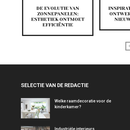
DE EVOLUTIE VAN
INSPIRA
ZONNEPANELEN:
ONTWER
ESTHETIEK ONTMOET
NIEU
EFFICIËNTIE
SELECTIE VAN DE REDACTIE
Welke raamdecoratie voor de
kinderkamer?
Industriële interieurs