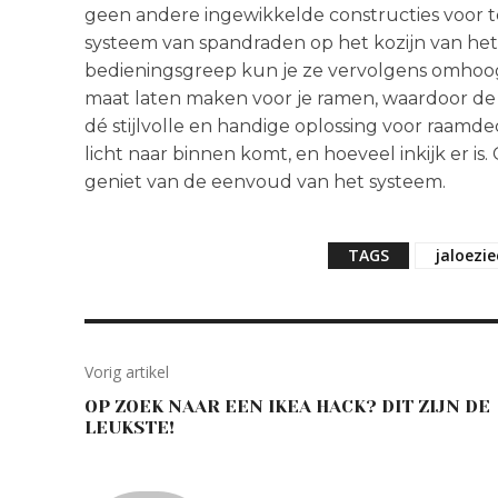
geen andere ingewikkelde constructies voor t
systeem van spandraden op het kozijn van het
bedieningsgreep kun je ze vervolgens omhoog
maat laten maken voor je ramen, waardoor de go
dé stijlvolle en handige oplossing voor raamde
licht naar binnen komt, en hoeveel inkijk er is
geniet van de eenvoud van het systeem.
TAGS
jaloezi
Vorig artikel
OP ZOEK NAAR EEN IKEA HACK? DIT ZIJN DE
LEUKSTE!