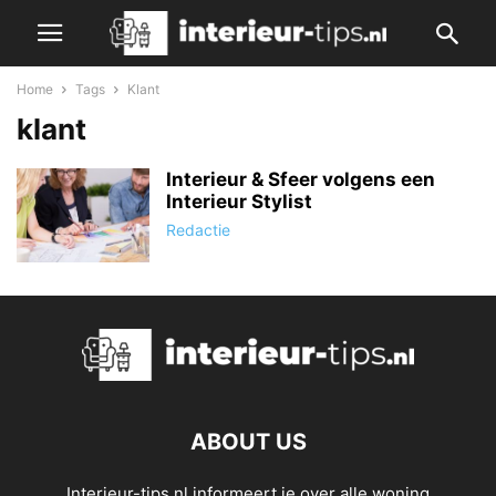
Home
Tags
Klant
klant
Interieur & Sfeer volgens een
Interieur Stylist
Redactie
ABOUT US
Interieur-tips.nl informeert je over alle woning