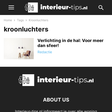
Home
Tags
Kroonluchters
kroonluchters
Verlichting in de hal: Voor meer
dan sfeer!
Redactie
ABOUT US
Interieur-tips.nl informeert je over alle woning