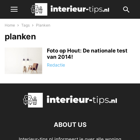
Home
Tags
Planken
planken
Foto op Hout: De nationale test
van 2014!
Redactie
ABOUT US
Interieur-tips.nl informeert je over alle woning