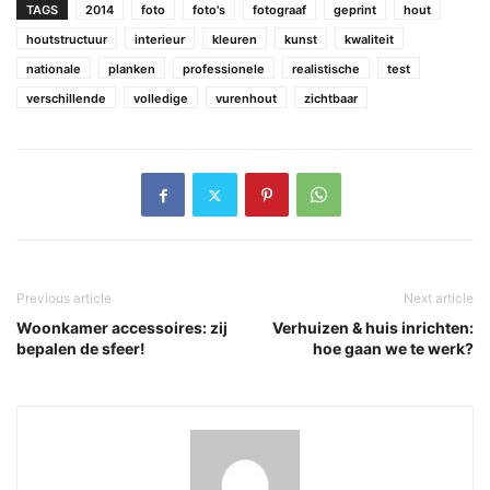
TAGS
2014
foto
foto's
fotograaf
geprint
hout
houtstructuur
interieur
kleuren
kunst
kwaliteit
nationale
planken
professionele
realistische
test
verschillende
volledige
vurenhout
zichtbaar
Previous article
Next article
Woonkamer accessoires: zij
Verhuizen & huis inrichten:
bepalen de sfeer!
hoe gaan we te werk?