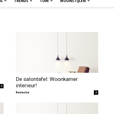
OG
TRENDS
TUIN
WOONSTIJLEN
De salontafel: Woonkamer
interieur!
0
Redactie
0