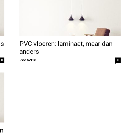
ls
PVC vloeren: laminaat, maar dan
anders!
Redactie
0
0
an