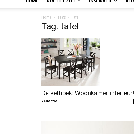
HOME
DOE HET ZELF
INSPIRATIE
BL
Home
Tags
Tafel
Tag: tafel
De eethoek: Woonkamer interieur!
Redactie