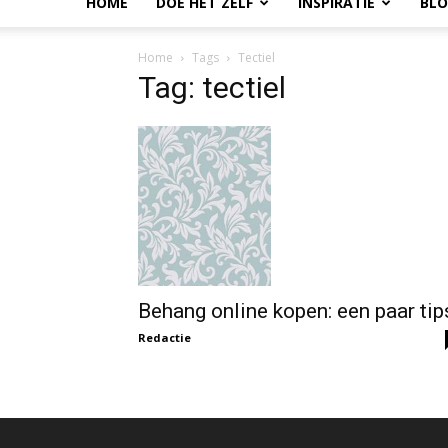
HOME
DOE HET ZELF
INSPIRATIE
BL
Home
Tags
Tectiel
Tag: tectiel
Behang online kopen: een paar tip
Redactie