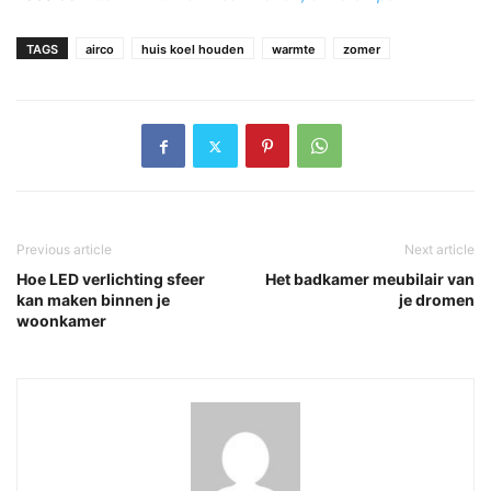
TAGS
airco
huis koel houden
warmte
zomer
Previous article
Next article
Hoe LED verlichting sfeer
Het badkamer meubilair van
kan maken binnen je
je dromen
woonkamer