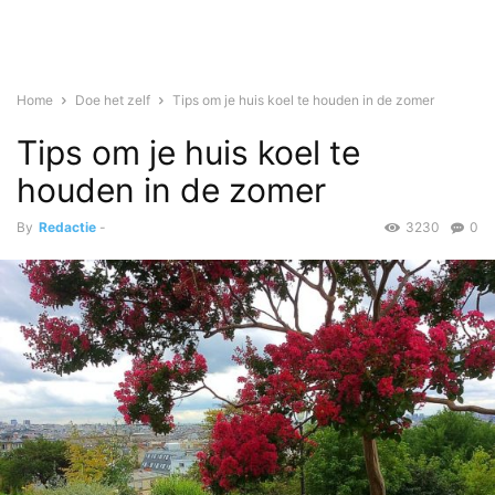
Home
Doe het zelf
Tips om je huis koel te houden in de zomer
Tips om je huis koel te
houden in de zomer
By
Redactie
-
3230
0