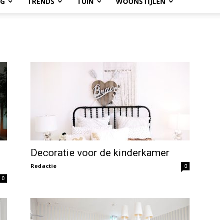
OG
TRENDS
TUIN
WOONSTIJLEN
Decoratie voor de kinderkamer
Redactie
0
0