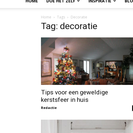
HOME
DOE HET ZELF
INSPIRATIE
BL
Home
Tags
Decoratie
Tag: decoratie
Tips voor een geweldige
kerstsfeer in huis
Redactie