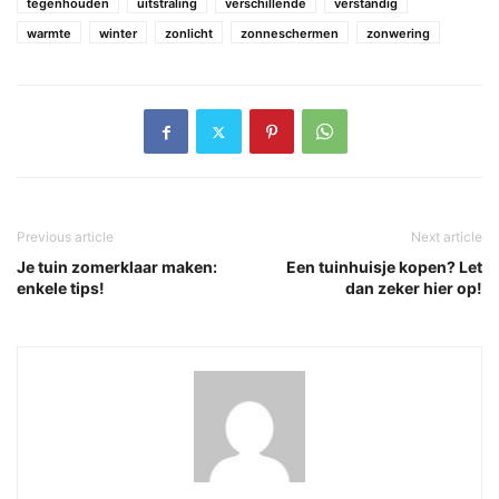
tegenhouden
uitstraling
verschillende
verstandig
warmte
winter
zonlicht
zonneschermen
zonwering
Previous article
Next article
Je tuin zomerklaar maken:
Een tuinhuisje kopen? Let
enkele tips!
dan zeker hier op!