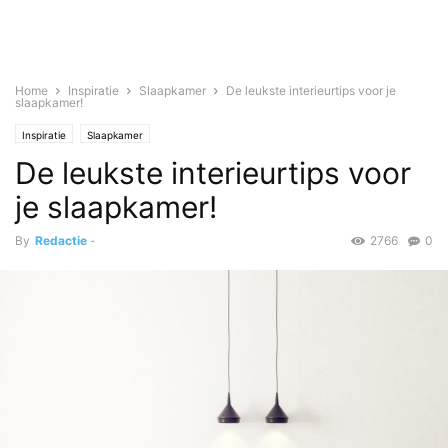
Home
Inspiratie
Slaapkamer
De leukste interieurtips voor je
slaapkamer!
Inspiratie
Slaapkamer
De leukste interieurtips voor
je slaapkamer!
By
Redactie
-
2766
0