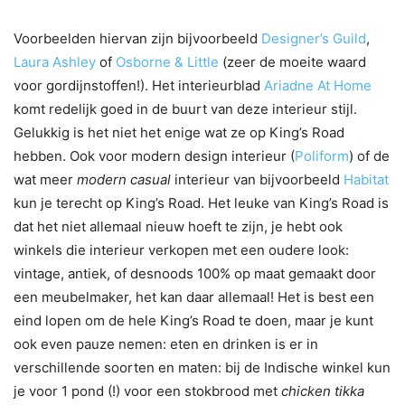
Voorbeelden hiervan zijn bijvoorbeeld
Designer’s Guild
,
Laura Ashley
of
Osborne & Little
(zeer de moeite waard
voor gordijnstoffen!). Het interieurblad
Ariadne At Home
komt redelijk goed in de buurt van deze interieur stijl.
Gelukkig is het niet het enige wat ze op King’s Road
hebben. Ook voor modern design interieur (
Poliform
) of de
wat meer
modern casual
interieur van bijvoorbeeld
Habitat
kun je terecht op King’s Road. Het leuke van King’s Road is
dat het niet allemaal nieuw hoeft te zijn, je hebt ook
winkels die interieur verkopen met een oudere look:
vintage, antiek, of desnoods 100% op maat gemaakt door
een meubelmaker, het kan daar allemaal!
Het is best een
eind lopen om de hele King’s Road te doen, maar je kunt
ook even pauze nemen: eten en drinken is er in
verschillende soorten en maten: bij de Indische winkel kun
je voor 1 pond (!) voor een stokbrood met
chicken tikka