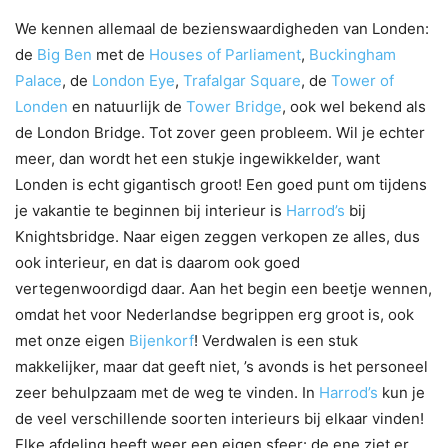
We kennen allemaal de bezienswaardigheden van Londen:
de
Big Ben
met de
Houses of Parliament
,
Buckingham
Palace
, de
London Eye
,
Trafalgar Square
, de
Tower of
Londen
en natuurlijk de
Tower Bridge
, ook wel bekend als
de London Bridge. Tot zover geen probleem. Wil je echter
meer, dan wordt het een stukje ingewikkelder, want
Londen is echt gigantisch groot! Een goed punt om tijdens
je vakantie te beginnen bij interieur is
Harrod’s
bij
Knightsbridge. Naar eigen zeggen verkopen ze alles, dus
ook interieur, en dat is daarom ook goed
vertegenwoordigd daar. Aan het begin een beetje wennen,
omdat het voor Nederlandse begrippen erg groot is, ook
met onze eigen
Bijenkorf
! Verdwalen is een stuk
makkelijker, maar dat geeft niet, ’s avonds is het personeel
zeer behulpzaam met de weg te vinden.
In
Harrod’s
kun je
de veel verschillende soorten interieurs bij elkaar vinden!
Elke afdeling heeft weer een eigen sfeer: de ene ziet er