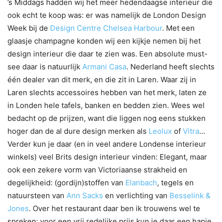
’s Middags hadden wij het meer hedendaagse interieur die
ook echt te koop was: er was namelijk de London Design
Week bij de
Design Centre Chelsea Harbour
. Met een
glaasje champagne konden wij een kijkje nemen bij het
design interieur die daar te zien was. Een absolute must-
see daar is natuurlijk
Armani Casa
. Nederland heeft slechts
één dealer van dit merk, en die zit in Laren. Waar zij in
Laren slechts accessoires hebben van het merk, laten ze
in Londen hele tafels, banken en bedden zien. Wees wel
bedacht op de prijzen, want die liggen nog eens stukken
hoger dan de al dure design merken als
Leolux
of
Vitra
…
Verder kun je daar (en in veel andere Londense interieur
winkels) veel Brits design interieur vinden: Elegant, maar
ook een zekere vorm van Victoriaanse strakheid en
degelijkheid: (gordijn)stoffen van
Elanbach
, tegels en
natuursteen van
Ann Sacks
en verlichting van
Besselink &
Jones
. Over het restaurant daar ben ik trouwens wel te
spreken: voor een vrij redelijke prijs kun je daar een hapje