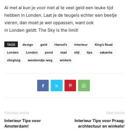
Al met al kun je voor niet al te veel geld een leuke tijd
hebben in Londen. Laat je de teugels echter een beetje
vieren, dan moet je wel oppassen, want ook
in Londen geldt: The Sky is the limit!
TAGS
design
geld
Harrod's
interieur
King's Road
Londen
London
pond
stad
stijl
tips
vakantie
vliegtuig
weekendje weg
winkels
Previous article
Next article
Interieur Tips voor
Interieur Tips voor Praag:
Amsterdam!
archtectuur en winkels!