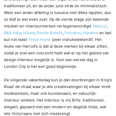
traditioneel uit, en de ander juist strak en minimalistisch.
Weer een ander afdeling is luxueus met dikke tapijten, dus
zo blijf je wel even zoet. Op de vierde etage zijn bekende
meubel-en-interieurmerken vertegenwoordigd:
Natuzzi
,
B&B Italia
,
Hülsta
,
Roche Bobois
,
Foscarini
,
Hästens
en last
but not least:
Fendi Home
(zeer indrukwekkend!). Het
leuke van Harrod’s is dat al deze merken bij elkaar zitten,
zodat je snel een overzicht hebt wat er op het gebied van
design interieur mogelijk is. Voor een eerste dag in
London City
is het een goed beginnetje.
De volgende vakantiedag kun je dan doorbrengen in
King’s
Road
: de straat waar je alle creatievelingen bij elkaar vindt:
modewinkels, maar ook kunstenaars, en natuurlijk:
interieur winkels.
Het interieur is vrij Brits: traditioneel,
elegant, gepaard met een modern en degelijk tintje, wat
iets Victoriaans met zich meebrengt.