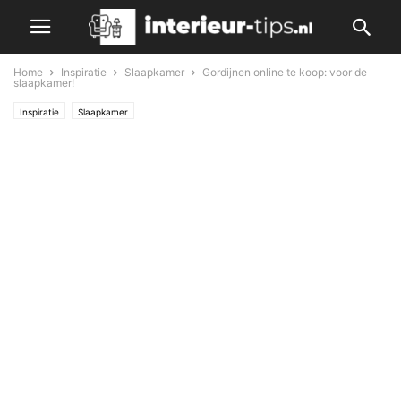
Home
Inspiratie
Slaapkamer
Gordijnen online te koop: voor de
slaapkamer!
Inspiratie
Slaapkamer